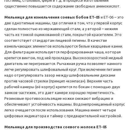
гостиниц, столовых, ферм и т.д. В процессе изготовления
существенно повышается содержание свободных аминокислот.
Мельница для измельчения соевых бобов ET-05
и ET-06 – это
две однотипные машины, где отличия в том, что у первой корпус
сделан полностью из нержавеющей стали, а у второй – нижняя
часть из тонкой оцинкованной стали, покрытой красителем. Это
соответствует стандартам пищевой гигиены. В качестве
измельчающих элементов используются белые кварцевые камни.
Для фильтрации используется перфорированная чаша, которая
крепится винтом, под ней прокладка. Высокоскоростной медный
двигатель не перегревается. Рычажная ручка позволяет намного
легче регулировать шлифовальный круг. При включении питания
надо отрегулировать зазор между шлифовальными дисками
против часовой стрелки (принцип «компаса»). Верхняя часть
рабочей камеры (её корпус) крепится по бокам с помощью двух
замков-застежек, это дает камере хорошую герметичность.
Резиновые противоскользящие ножки снижают вибрацию и
обеспечивают устойчивость машины. Водонепроницаемый корпус
легко очищается после использования. Машина имеет четыре
цифровых индикатора и таймер с предварительной настройкой.
Мельница для производства соевого молока ET-05